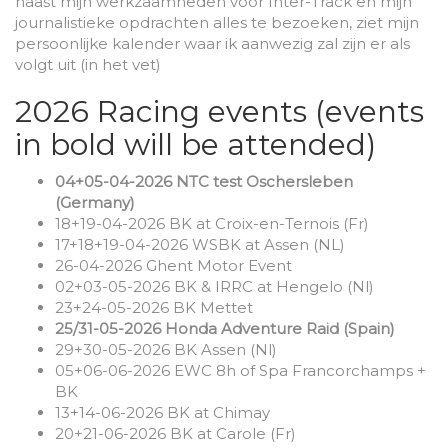
naast mijn werkzaamheden voor Inter-Track en mijn
journalistieke opdrachten alles te bezoeken, ziet mijn
persoonlijke kalender waar ik aanwezig zal zijn er als
volgt uit (in het vet)
2026 Racing events (events
in bold will be attended)
04+05-04-2026 NTC test Oschersleben
(Germany)
18+19-04-2026 BK at Croix-en-Ternois (Fr)
17+18+19-04-2026 WSBK at Assen (NL)
26-04-2026 Ghent Motor Event
02+03-05-2026 BK & IRRC at Hengelo (Nl)
23+24-05-2026 BK Mettet
25/31-05-2026 Honda Adventure Raid (Spain)
29+30-05-2026 BK Assen (Nl)
05+06-06-2026 EWC 8h of Spa Francorchamps +
BK
13+14-06-2026 BK at Chimay
20+21-06-2026 BK at Carole (Fr)