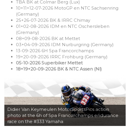
TBA BK at Colmar Berg (Lux)
10+11+12-07-2026 MotoGP en NTC Sachsenring
(Germany)
25+26-07-2026 BK & IRRC Chimay
01+02-08-2026 IDM en NTC Oschersleben
(Gremany)
08+09-08-2026 BK at Mettet
03+04-09-2026 IDM Nurburgring (Germany)
13-09-2026 6H Spa Francorchamps
19+20-09-2026 IRRC Frohburg (Germany)
05-10-2026 Superbiker Mettet
18+19+20-09-2026 BK & NTC Assen (Nl)
Didier Van Keymeulen MotorSportsPics action
photo at the 6h of Spa Francorchamps endurance
race on the #333 Yamaha