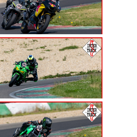
7.99
€
7.99
€
7.99
€