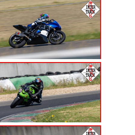
7.99
€
7.99
€