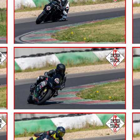
7.99
€
7.99
€