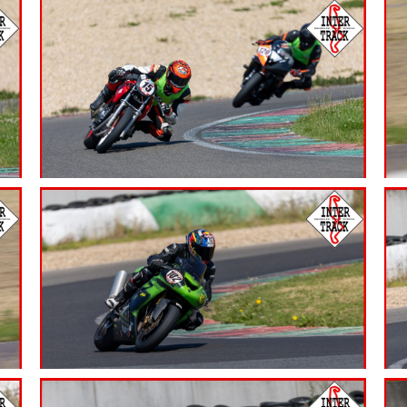
7.99
€
7.99
€