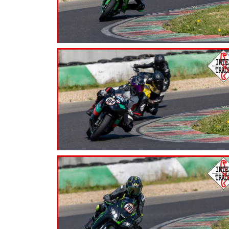
7.99
€
7.99
€