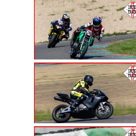
7.99
€
7.99
€