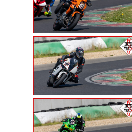
7.99
€
7.99
€
7.99
€