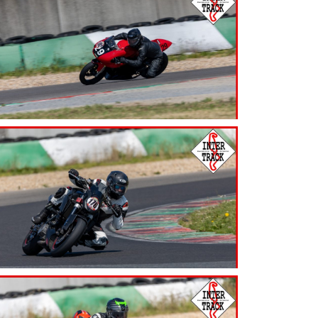
7.99
€
7.99
€