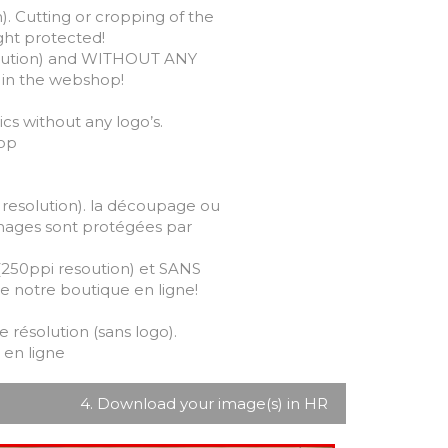
). Cutting or cropping of the
ight protected!
olution) and WITHOUT ANY
s in the webshop!
cs without any logo’s.
hop
 resolution). la découpage ou
 images sont protégées par
250ppi resoution) et SANS
e notre boutique en ligne!
résolution (sans logo).
 en ligne
4. Download your image(s) in HR