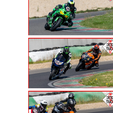
7.99
€
7.99
€