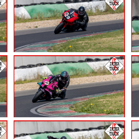
7.99
€
7.99
€