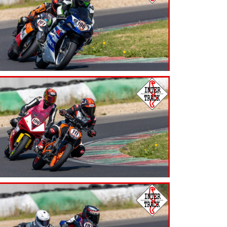
7.99
€
7.99
€