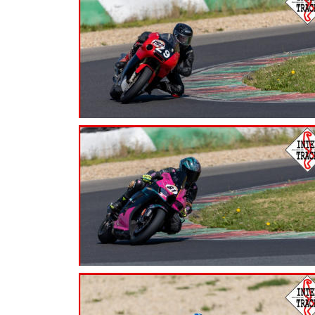
7.99
€
7.99
€