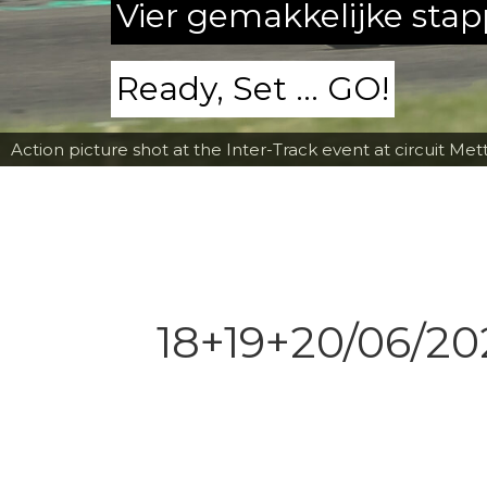
Vier gemakkelijke sta
Ready, Set ... GO!
Fred Fiorentino going down the corkscrew at Mettet wit
18+19+20/06/20