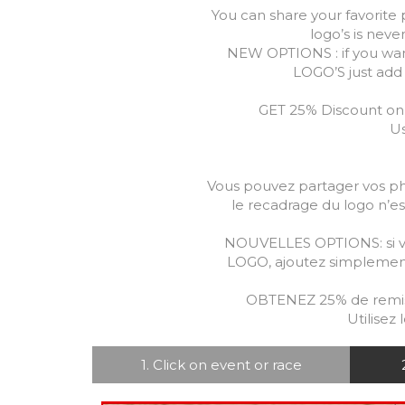
You can share your favorite 
logo’s is neve
NEW OPTIONS : if you wa
LOGO’S just add 
GET 25% Discount on a
Us
Vous pouvez partager vos pho
le recadrage du logo n’es
NOUVELLES OPTIONS: si vo
LOGO, ajoutez simplement 
OBTENEZ 25% de remise 
Utilisez
1. Click on event or race