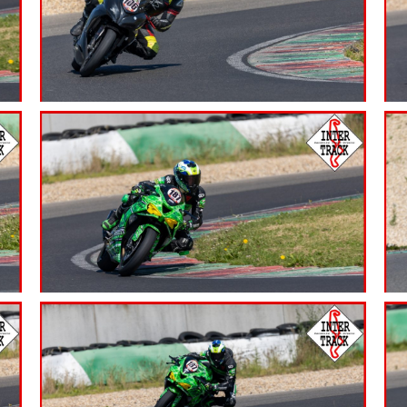
7.99
€
7.99
€
7.99
€