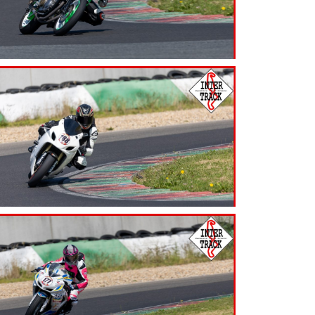
7.99
€
7.99
€