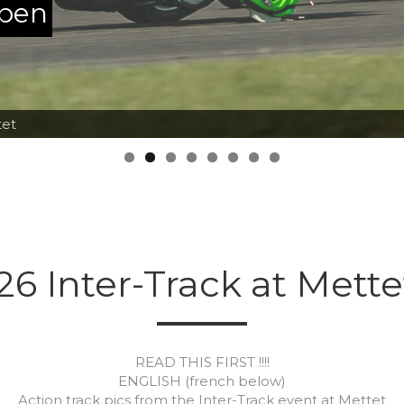
ppen
h a big jump on his KTM RC08 by MotorSportsPics
26 Inter-Track at Mette
READ THIS FIRST !!!!
ENGLISH (french below)
Action track pics from the Inter-Track event at Mettet