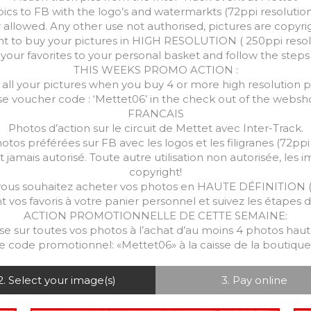
pics to FB with the logo’s and watermarkts (72ppi resolution
r allowed. Any other use not authorised, pictures are copyr
nt to buy your pictures in HIGH RESOLUTION ( 250ppi res
your favorites to your personal basket and follow the step
THIS WEEKS PROMO ACTION :
ll your pictures when you buy 4 or more high resolution pi
e voucher code : ‘Mettet06’ in the check out of the webs
FRANCAIS
Photos d’action sur le circuit de Mettet avec Inter-Track.
tos préférées sur FB avec les logos et les filigranes (72ppi
t jamais autorisé. Toute autre utilisation non autorisée, les
copyright!
us souhaitez acheter vos photos en HAUTE DÉFINITION (
vos favoris à votre panier personnel et suivez les étapes d
ACTION PROMOTIONNELLE DE CETTE SEMAINE:
sur toutes vos photos à l’achat d’au moins 4 photos haute 
 le code promotionnel: «Mettet06» à la caisse de la boutique
2. Select your image(s)
3. Pay online