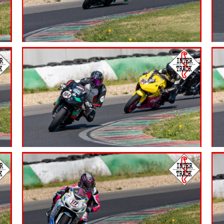
7.99
€
7.99
€