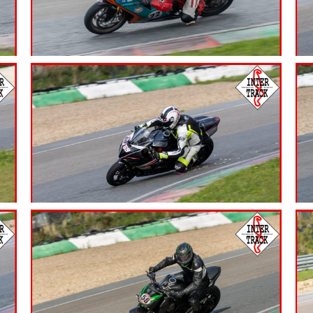
7.99
€
7.99
€