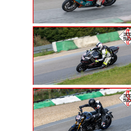
7.99
€
7.99
€