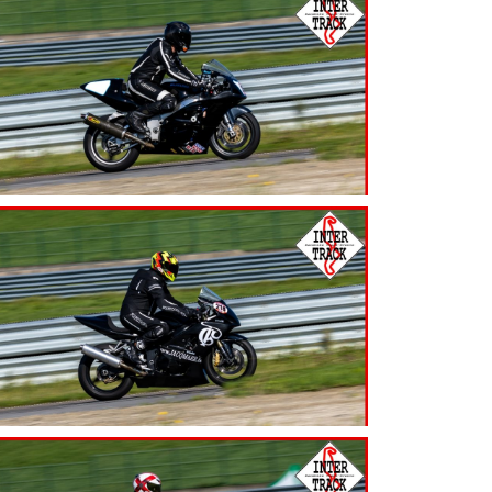
7.99
€
7.99
€