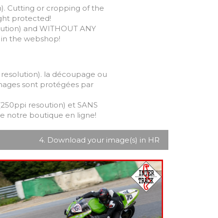
). Cutting or cropping of the
ight protected!
olution) and WITHOUT ANY
s in the webshop!
 resolution). la découpage ou
 images sont protégées par
250ppi resoution) et SANS
e notre boutique en ligne!
4. Download your image(s) in HR
7.99
€