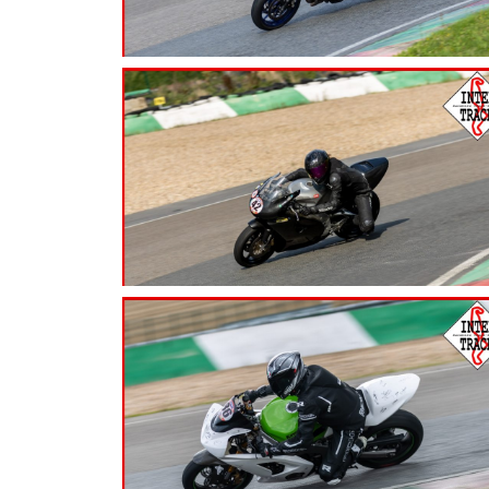
7.99
€
7.99
€