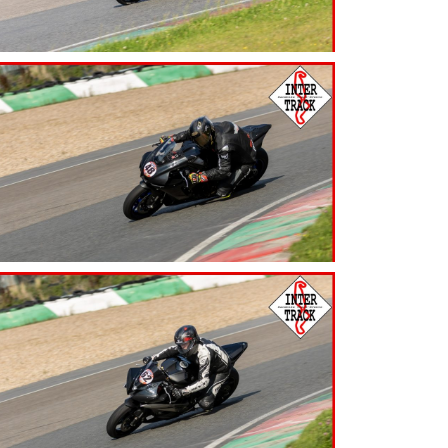
7.99
€
7.99
€