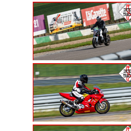
7.99
€
7.99
€