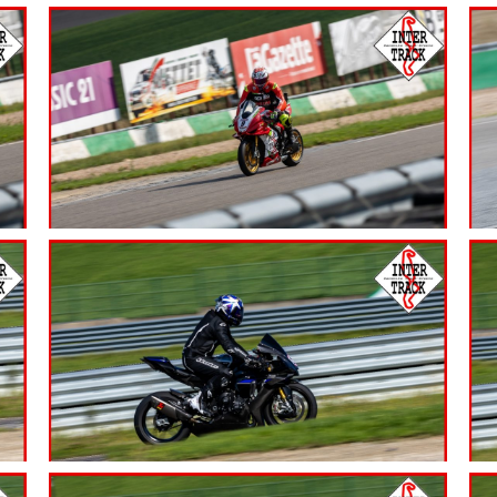
7.99
€
7.99
€