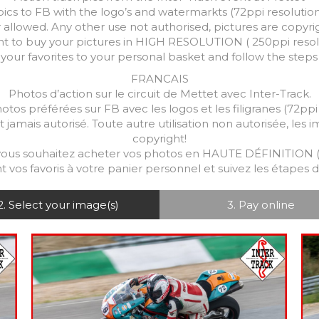
pics to FB with the logo’s and watermarkts (72ppi resolution
r allowed. Any other use not authorised, pictures are copyr
nt to buy your pictures in HIGH RESOLUTION ( 250ppi res
your favorites to your personal basket and follow the step
FRANCAIS
Photos d’action sur le circuit de Mettet avec Inter-Track.
tos préférées sur FB avec les logos et les filigranes (72ppi
t jamais autorisé. Toute autre utilisation non autorisée, les
copyright!
us souhaitez acheter vos photos en HAUTE DÉFINITION (
vos favoris à votre panier personnel et suivez les étapes d
2. Select your image(s)
3. Pay online
7.99
€