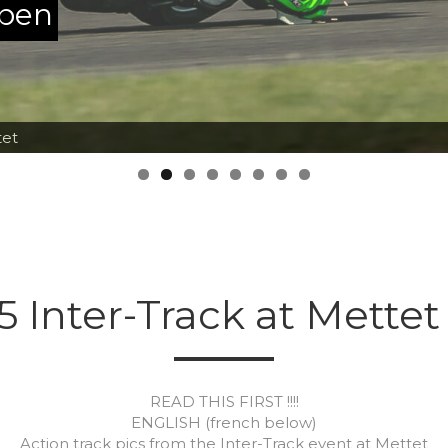
ppen
h a big jump on his KTM RC08 by MotorSportsPics
5 Inter-Track at Mettet
READ THIS FIRST !!!!
ENGLISH (french below)
Action track pics from the Inter-Track event at Mettet