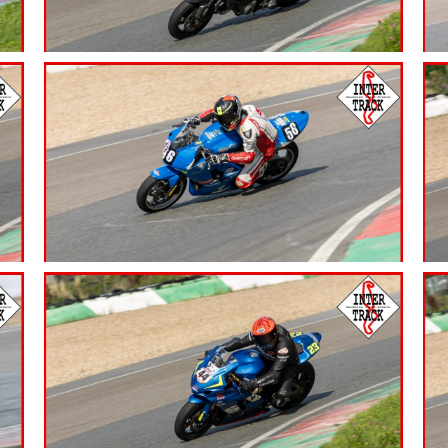
7.99
€
7.99
€