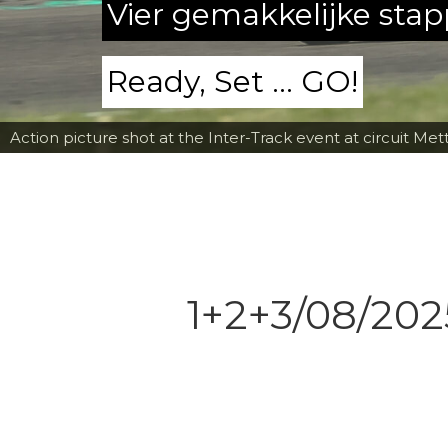
Vier gemakkelijke sta
Ready, Set ... GO!
Fred Fiorentino going down the corkscrew at Mettet wit
1+2+3/08/202