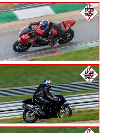
7.99
€
7.99
€