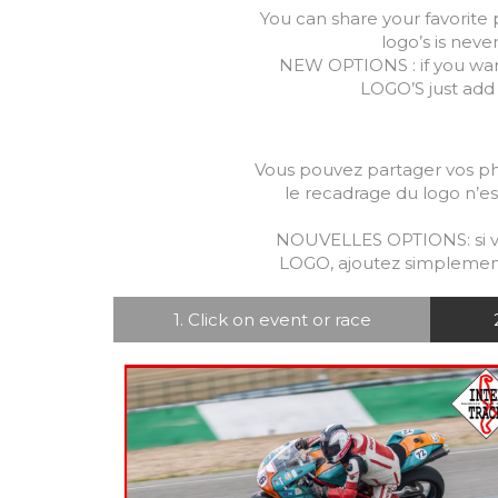
You can share your favorite 
logo’s is neve
NEW OPTIONS : if you wa
LOGO’S just add 
Vous pouvez partager vos pho
le recadrage du logo n’es
NOUVELLES OPTIONS: si vo
LOGO, ajoutez simplement 
1. Click on event or race
7.99
€