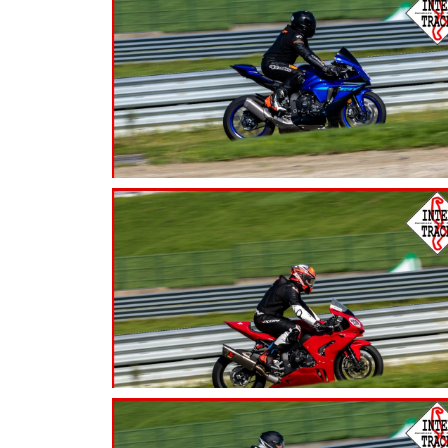
7.99
€
7.99
€