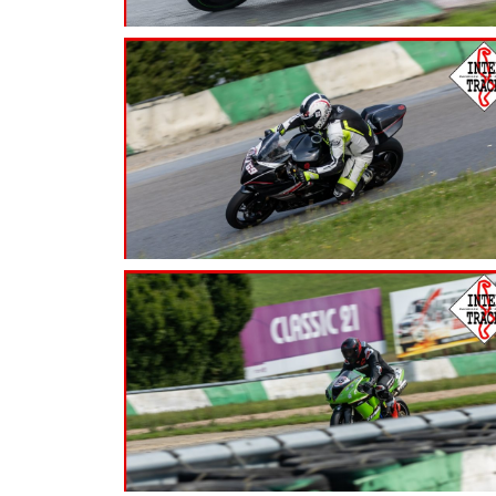
7.99
€
7.99
€