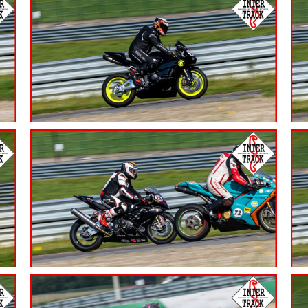
7.99
€
7.99
€