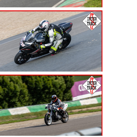
7.99
€
7.99
€