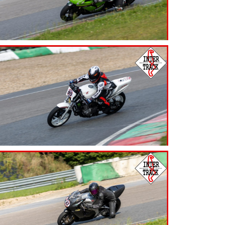
7.99
€
7.99
€