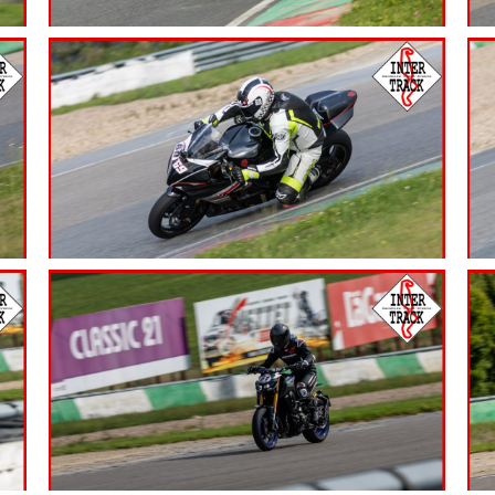
7.99
€
7.99
€