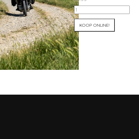
2026
Honda
Adventure
KOOP ONLINE!
Raid
Pyreneeën
#544
aantal