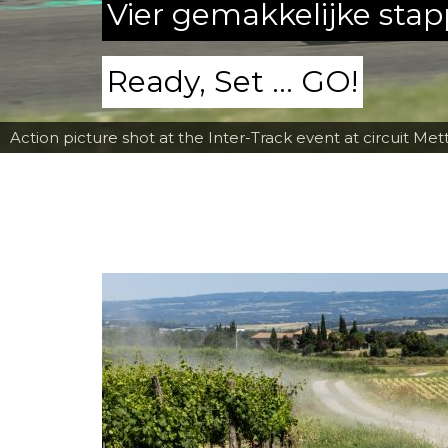
Vier gemakkelijke sta
Ready, Set ... GO!
Action picture shot at the Inter-Track event at circuit Met