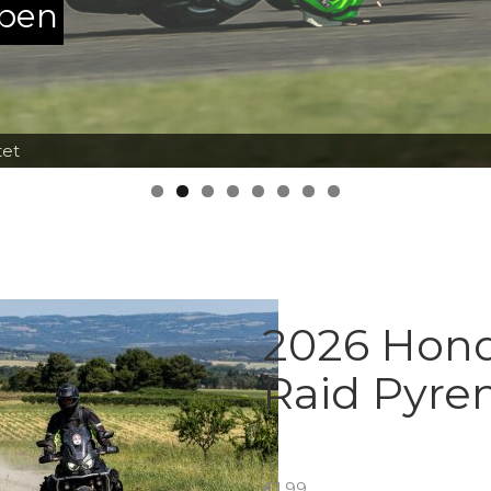
ppen
tet
2026 Hon
Raid Pyre
€
1.99