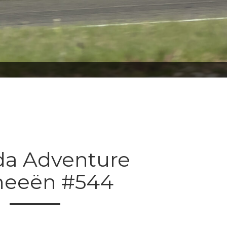
da Adventure
neeën #544