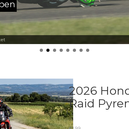
ppen
tet
2026 Hon
Raid Pyre
€
1.99