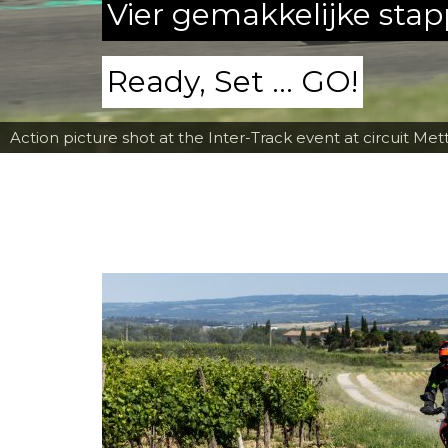
Vier gemakkelijke sta
Ready, Set ... GO!
Action picture shot at the Inter-Track event at circuit Met