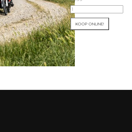
2026
Honda
Adventure
KOOP ONLINE!
Raid
Pyreneeën
#546
aantal