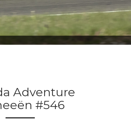
da Adventure
neeën #546