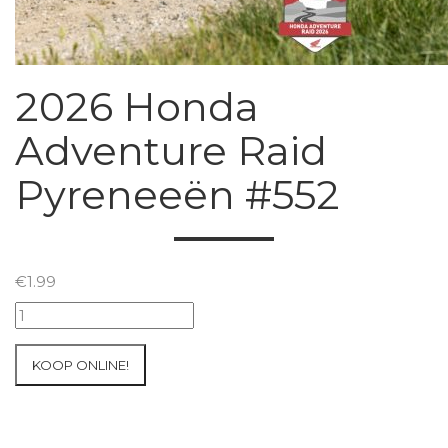
2026 Honda
Adventure Raid
Pyreneeën #552
€
1.99
2026
Honda
Adventure
KOOP ONLINE!
Raid
Pyreneeën
#552
aantal