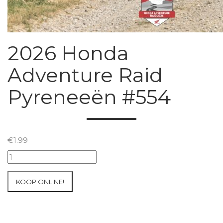
2026 Honda
Adventure Raid
Pyreneeën #554
€
1.99
2026
Honda
Adventure
KOOP ONLINE!
Raid
Pyreneeën
#554
aantal