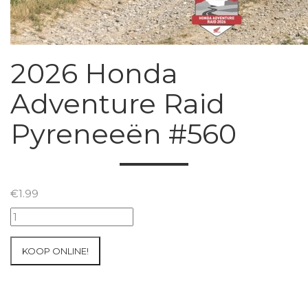
2026 Honda
Adventure Raid
Pyreneeën #560
€
1.99
2026
Honda
Adventure
KOOP ONLINE!
Raid
Pyreneeën
#560
aantal