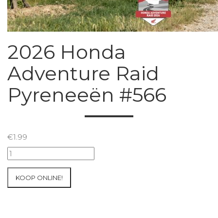
2026 Honda
Adventure Raid
Pyreneeën #566
€
1.99
2026
Honda
Adventure
KOOP ONLINE!
Raid
Pyreneeën
#566
aantal