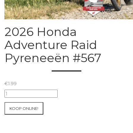
2026 Honda
Adventure Raid
Pyreneeën #567
€
1.99
2026
Honda
Adventure
KOOP ONLINE!
Raid
Pyreneeën
#567
aantal