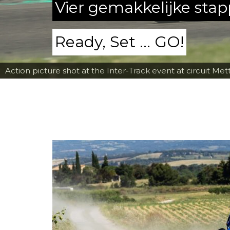
Vier gemakkelijke sta
Ready, Set ... GO!
Action picture shot at the Inter-Track event at circuit Met