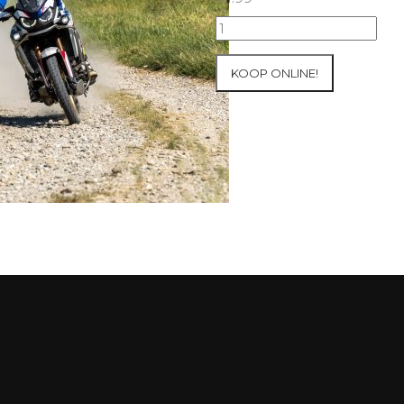
2026
Honda
Adventure
KOOP ONLINE!
Raid
Pyreneeën
#570
aantal