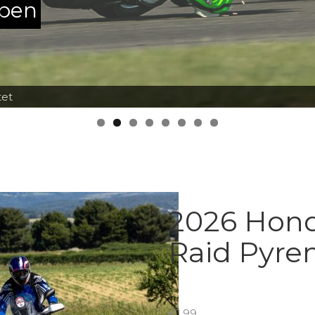
ppen
tet
2026 Hon
Raid Pyre
€
1.99