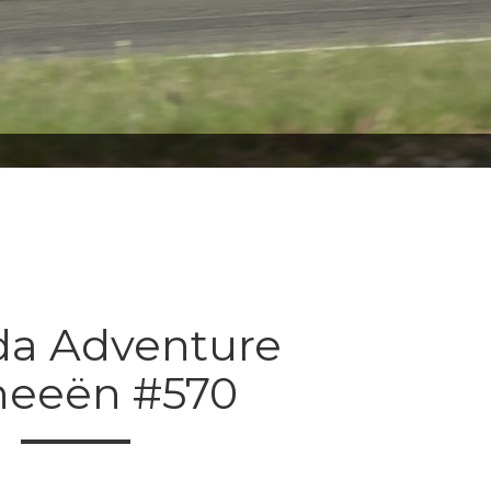
da Adventure
neeën #570