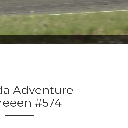
da Adventure
neeën #574