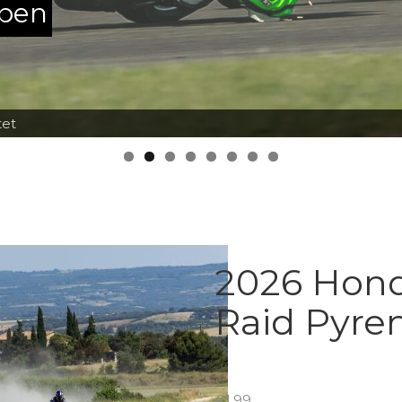
ppen
tet
2026 Hon
Raid Pyre
€
1.99