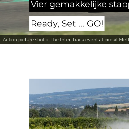
Vier gemakkelijke sta
Ready, Set ... GO!
Action picture shot at the Inter-Track event at circuit Met