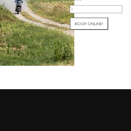
2026
Honda
Adventure
KOOP ONLINE!
Raid
Pyreneeën
#574
aantal