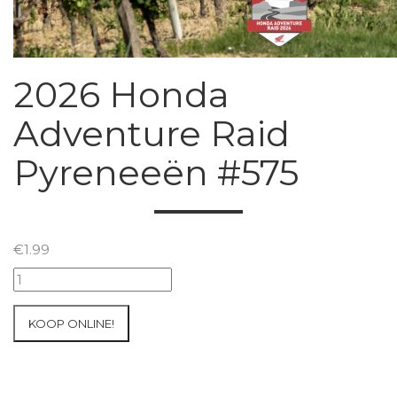
2026 Honda
Adventure Raid
Pyreneeën #575
€
1.99
2026
Honda
Adventure
KOOP ONLINE!
Raid
Pyreneeën
#575
aantal