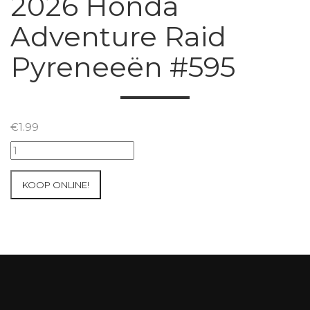
2026 Honda
Adventure Raid
Pyreneeën #595
€
1.99
2026
Honda
Adventure
KOOP ONLINE!
Raid
Pyreneeën
#595
aantal